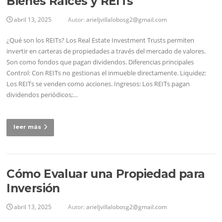
Bienes Raíces y REITs
abril 13, 2025
Autor:
arieljvillalobosg2@gmail.com
¿Qué son los REITs? Los Real Estate Investment Trusts permiten
invertir en carteras de propiedades a través del mercado de valores.
Son como fondos que pagan dividendos. Diferencias principales
Control: Con REITs no gestionas el inmueble directamente. Liquidez:
Los REITs se venden como acciones. Ingresos: Los REITs pagan
dividendos periódicos;…
leer más
Cómo Evaluar una Propiedad para
Inversión
abril 13, 2025
Autor:
arieljvillalobosg2@gmail.com