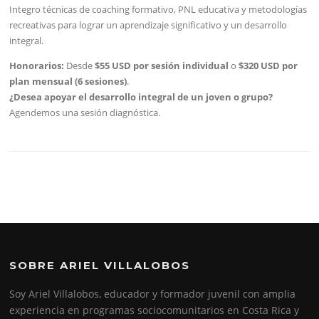
Integro técnicas de coaching formativo, PNL educativa y metodologías
recreativas para lograr un aprendizaje significativo y un desarrollo
integral.
Honorarios:
Desde
$55 USD por sesión individual
o
$320 USD por
plan mensual (6 sesiones)
.
¿Desea apoyar el desarrollo integral de un joven o grupo?
Agendemos una sesión diagnóstica.
SOBRE ARIEL VILLALOBOS
Soy Ariel Villalobos, educador y formador juvenil con amplia
experiencia en programas sociocomunitarios en Costa Rica y