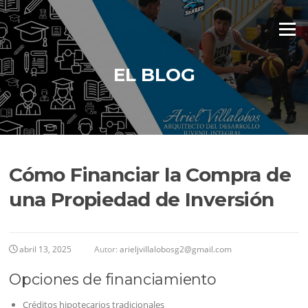
Saltar
al
Menú
contenido
EL BLOG
Cómo Financiar la Compra de
una Propiedad de Inversión
abril 13, 2025
Autor:
arieljvillalobosg2@gmail.com
Opciones de financiamiento
Créditos hipotecarios tradicionales